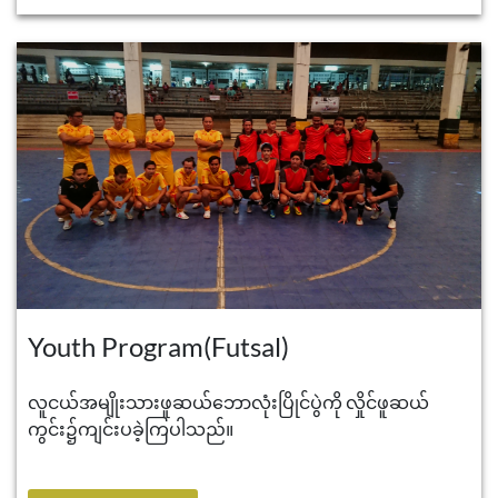
Youth Program(Futsal)
လူငယ်အမျိုးသားဖူဆယ်ဘောလုံးပြိုင်ပွဲကို လှိုင်ဖူဆယ်
ကွင်း၌ကျင်းပခဲ့ကြပါသည်။