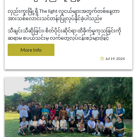
လှည်းကူးမြို့ရှိ The light လူငယ်များအတွက်တစ်နေ့တာ
အားသစ်လောင်းသင်တန်းပြုလုပ်နိုင်ခဲ့ပါသည်။
သီချင်းသီဆိုခြင်း၊ စိတ်ပိုင်းဆိုင်ရာ ထိခိုက်မှုကုသခြင်းကို
ဆရာမ စပယ်သင်းမှ လက်တွေ့လုပ်ငန်းစဉ်များဖြင့်
သင်ကြားခဲ့ပါသည်။
More Info
Jul 19, 2024