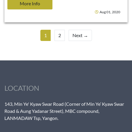
More Info
Aug 01, 2020
1
2
Next →
LOCATION
143, Min Ye' Kyaw Swar Road (Corner of Min Ye’ Kyaw Swar
Road & Aung Yadanar Street), MBC compound,
LANMADAW Tsp, Yangon.