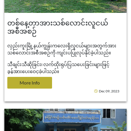
တစ်နေ့တာအားသစ်လောင်းလူငယ်
အစီအစဉ်
လှည်းကူးမြို့နယ်ကျွန်းကလေးရှိလူငယ်များအတွက်အား
သစ်လောင်းအစီအစဉ်ကို ကျင်းပပြုလုပ်နိုင်ခဲ့ပါသည်။
သီချင်းသီဆိုခြင်း၊ လက်ထိုးရုပ်ပြသပေးခြင်းများဖြင့်
ခွန်အားပေးဝေငှခဲ့ပါသည်။
More Info
Dec 09, 2023