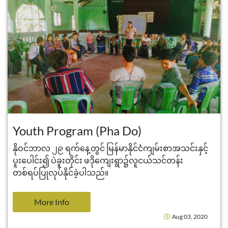
Youth Program (Pha Do)
နိုဝင်ဘာလ ၂၉ ရက်နေ့တွင် မြန်မာနိုင်ငံကျမ်းစာအသင်းနှင့်
ပူးပေါင်း၍ ပဲခူးတိုင်း ဖဒိုကျေးရွာ၌လူငယ်သင်တန်း
တစ်ရပ်ပြုလုပ်နိုင်ခဲ့ပါသည်။
More Info
Aug 03, 2020