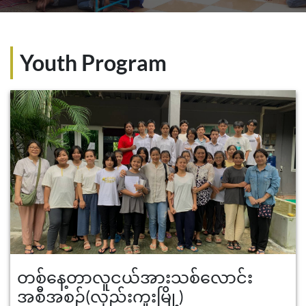
Youth Program
တစ်နေ့တာလူငယ်အားသစ်လောင်း
အစီအစဉ်(လှည်းကူးမြို့)