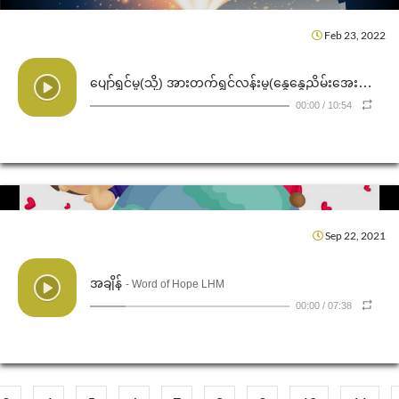
Feb 23, 2022
ပျော်ရွှင်မှု(သို့) အားတက်ရွှင်လန်းမှု(နွေနွေညိမ်းအေး)
- Word
00:00
/
10:54
Sep 22, 2021
အချိန်
- Word of Hope LHM
00:00
/
07:38