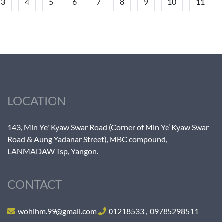
3
4
5
6
7
8
9
10
11
LOCATION
143, Min Ye' Kyaw Swar Road (Corner of Min Ye’ Kyaw Swar
Road & Aung Yadanar Street), MBC compound,
LANMADAW Tsp, Yangon.
CONTACT
wohlhm.99@gmail.com
01218533
,
09785298511