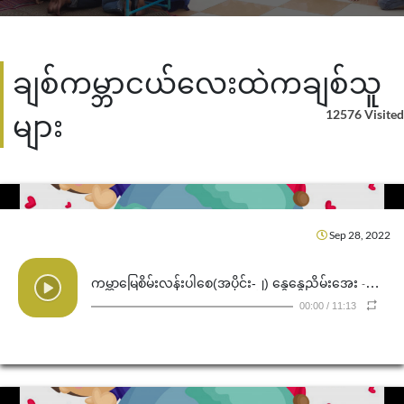
ချစ်ကမ္ဘာငယ်လေးထဲကချစ်သူ
12576 Visited
များ
Sep 28, 2022
ကမ္ဘာမြေစိမ်းလန်းပါစေ(အပိုင်း-၂) နွေနွေညိမ်းအေး
- Word of Hope LHM
00:00
/
11:13